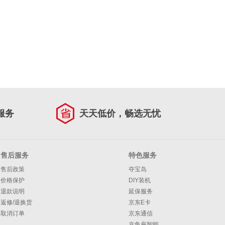
服务
天天低价，畅选无忧
售后服务
特色服务
售后政策
夺宝岛
价格保护
DIY装机
退款说明
延保服务
返修/退换货
京东E卡
取消订单
京东通信
京鱼座智能