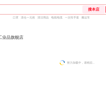
口罩
清仓一元抢
清洁用品
电线电缆
一次性手套
搬运车
工业品旗舰店
努力加载中，请稍后...